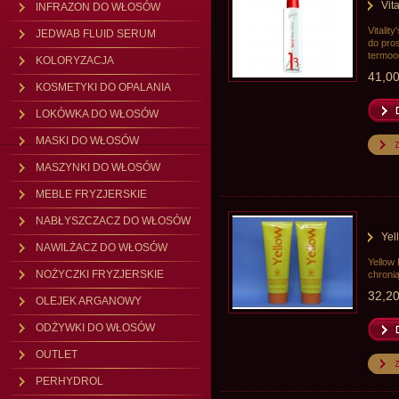
Vit
INFRAZON DO WŁOSÓW
Vitali
JEDWAB FLUID SERUM
do pro
termoo
KOLORYZACJA
41,00
KOSMETYKI DO OPALANIA
LOKÓWKA DO WŁOSÓW
MASKI DO WŁOSÓW
MASZYNKI DO WŁOSÓW
MEBLE FRYZJERSKIE
NABŁYSZCZACZ DO WŁOSÓW
Yel
NAWILŻACZ DO WŁOSÓW
Yellow 
NOŻYCZKI FRYZJERSKIE
chroni
32,20
OLEJEK ARGANOWY
ODŻYWKI DO WŁOSÓW
OUTLET
PERHYDROL