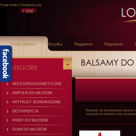
Twoje konto
|
Zarejestruj się
Strona główna
Wysyłka
Regulamin
Regulamin
BALSAMY DO
AKCESORIA KOSMETYCZNE
AMPUŁKI DO WŁOSÓW
ARTYKUŁY JEDNORAZOWE
Balsamy do prostowania włosów są
DEZYNFEKCJA
suszarki do włosów oraz prostown
FARBY DO WŁOSÓW
GUMA DO WŁOSÓW