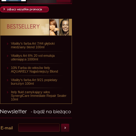
Vitality's farba Art 7/44 głęboki
miedziany blond 100ml
Vitalitys Art 6% 20 vol emulsja
utleniająca 1000ml
10N Farba do włosów Itely
AQUARELY Najjaśniejszy Blond
Vitality's farba Art 9/21 popielaty
bursztyn 100ml
Itely fluid zamykający włos
SynergiCare Immediate Repair Sealer
10ml
E-mail