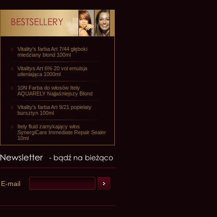
Vitality's farba Art 7/44 głęboki
miedziany blond 100ml
Vitalitys Art 6% 20 vol emulsja
utleniająca 1000ml
10N Farba do włosów Itely
AQUARELY Najjaśniejszy Blond
Vitality's farba Art 9/21 popielaty
bursztyn 100ml
Itely fluid zamykający włos
SynergiCare Immediate Repair Sealer
10ml
E-mail