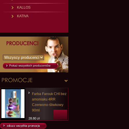
KALLOS
KATIVA
Pokaż wszystkich producentów
Farba Farouk CHI bez
amoniaku 4RR
Czerwono-śliwkowy
90ml
28,80 zł
14,99 zł