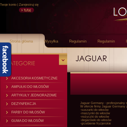
Twoje konto
|
Zarejestruj się
Strona główna
Wysyłka
Regulamin
Regulamin
JAGUAR
AKCESORIA KOSMETYCZNE
AMPUŁKI DO WŁOSÓW
ARTYKUŁY JEDNORAZOWE
Jaguar Germany - profesjonalny sp
DEZYNFEKCJA
W ofercie firmy Jaguar Germany z
-suszarki do włosów
FARBY DO WŁOSÓW
-maszynki do włosów
-nożyczki do włosów
-degażówki do włosów
GUMA DO WŁOSÓW
-grzebienie fryzjerskie