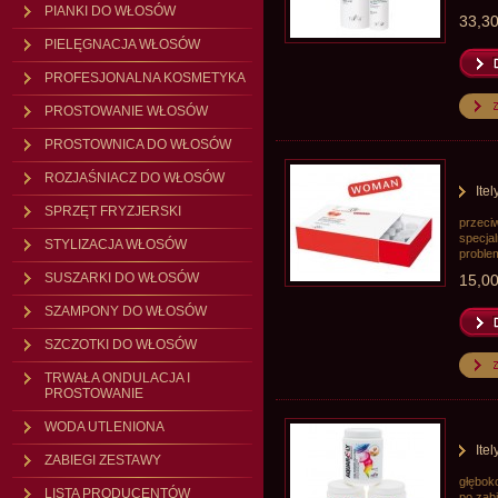
PIANKI DO WŁOSÓW
33,30
PIELĘGNACJA WŁOSÓW
PROFESJONALNA KOSMETYKA
PROSTOWANIE WŁOSÓW
PROSTOWNICA DO WŁOSÓW
ROZJAŚNIACZ DO WŁOSÓW
Ite
SPRZĘT FRYZJERSKI
przeci
specja
STYLIZACJA WŁOSÓW
proble
SUSZARKI DO WŁOSÓW
15,00
SZAMPONY DO WŁOSÓW
SZCZOTKI DO WŁOSÓW
TRWAŁA ONDULACJA I
PROSTOWANIE
WODA UTLENIONA
Ite
ZABIEGI ZESTAWY
głębok
LISTA PRODUCENTÓW
po zab