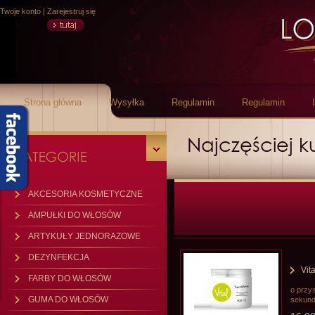
Twoje konto
|
Zarejestruj się
Strona główna
Wysyłka
Regulamin
Regulamin
Najczęściej
AKCESORIA KOSMETYCZNE
AMPUŁKI DO WŁOSÓW
ARTYKUŁY JEDNORAZOWE
DEZYNFEKCJA
Vit
FARBY DO WŁOSÓW
o przy
GUMA DO WŁOSÓW
sekun