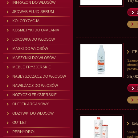
16,00
INFRAZON DO WŁOSÓW
JEDWAB FLUID SERUM
KOLORYZACJA
KOSMETYKI DO OPALANIA
LOKÓWKA DO WŁOSÓW
MASKI DO WŁOSÓW
ITE
MASZYNKI DO WŁOSÓW
Szampo
chroni 
MEBLE FRYZJERSKIE
prost
35,00
NABŁYSZCZACZ DO WŁOSÓW
NAWILŻACZ DO WŁOSÓW
NOŻYCZKI FRYZJERSKIE
OLEJEK ARGANOWY
ODŻYWKI DO WŁOSÓW
OUTLET
Ite
PERHYDROL
Skutec
nadmie