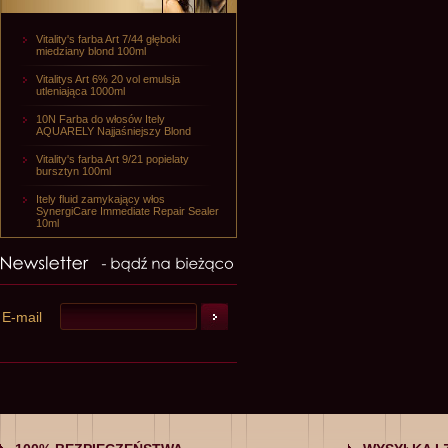
Vitality's farba Art 7/44 głęboki
miedziany blond 100ml
Vitalitys Art 6% 20 vol emulsja
utleniająca 1000ml
10N Farba do włosów Itely
AQUARELY Najjaśniejszy Blond
Vitality's farba Art 9/21 popielaty
bursztyn 100ml
Itely fluid zamykający włos
SynergiCare Immediate Repair Sealer
10ml
E-mail