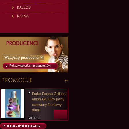
KALLOS
KATIVA
Pokaż wszystkich producentów
Farba Farouk CHI bez
amoniaku 6RV jasny
czerwony fioletowy
90ml
28,80 zł
14,99 zł