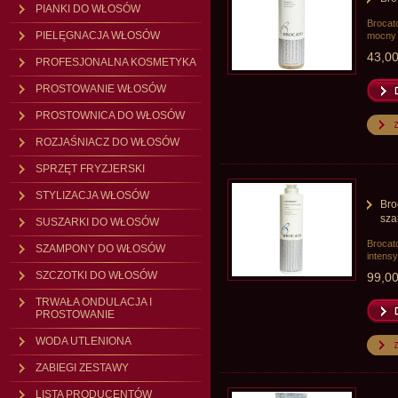
PIANKI DO WŁOSÓW
Brocato
PIELĘGNACJA WŁOSÓW
mocny 
43,00
PROFESJONALNA KOSMETYKA
PROSTOWANIE WŁOSÓW
PROSTOWNICA DO WŁOSÓW
ROZJAŚNIACZ DO WŁOSÓW
SPRZĘT FRYZJERSKI
STYLIZACJA WŁOSÓW
Bro
sza
SUSZARKI DO WŁOSÓW
Brocat
SZAMPONY DO WŁOSÓW
intens
SZCZOTKI DO WŁOSÓW
99,00
TRWAŁA ONDULACJA I
PROSTOWANIE
WODA UTLENIONA
ZABIEGI ZESTAWY
LISTA PRODUCENTÓW