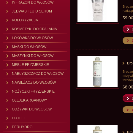
INFRAZON DO WŁOSÓW
Brocat
nadają
JEDWAB FLUID SERUM
59,00
KOLORYZACJA
KOSMETYKI DO OPALANIA
LOKÓWKA DO WŁOSÓW
MASKI DO WŁOSÓW
MASZYNKI DO WŁOSÓW
Bro
MEBLE FRYZJERSKIE
Brocato
NABŁYSZCZACZ DO WŁOSÓW
odżywk
farbow
NAWILŻACZ DO WŁOSÓW
68,00
NOŻYCZKI FRYZJERSKIE
OLEJEK ARGANOWY
ODŻYWKI DO WŁOSÓW
OUTLET
PERHYDROL
Bro