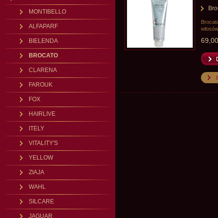
Bro
MONTIBELLO
Brocat
ALFAPARF
włosów
69,00
BIELENDA
BROCATO
CLARENA
FAROUK
FOX
HAIRLIVE
ITELY
VITALITY'S
YELLOW
ZIAJA
WAHL
SILCARE
JAGUAR