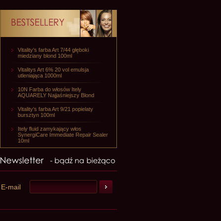
Vitality's farba Art 7/44 głęboki
miedziany blond 100ml
Vitalitys Art 6% 20 vol emulsja
utleniająca 1000ml
10N Farba do włosów Itely
AQUARELY Najjaśniejszy Blond
Vitality's farba Art 9/21 popielaty
bursztyn 100ml
Itely fluid zamykający włos
SynergiCare Immediate Repair Sealer
10ml
E-mail