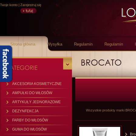
Twoje konto
|
Zarejestruj się
Strona główna
Wysyłka
Regulamin
Regulamin
BROCATO
AKCESORIA KOSMETYCZNE
AMPUŁKI DO WŁOSÓW
ARTYKUŁY JEDNORAZOWE
Wszystkie produkty marki BRO
DEZYNFEKCJA
FARBY DO WŁOSÓW
GUMA DO WŁOSÓW
Bro