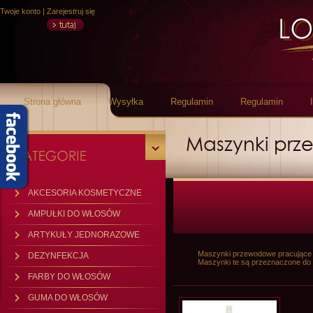
Twoje konto
|
Zarejestruj się
Strona główna
Wysyłka
Regulamin
Regulamin
Maszynki pr
AKCESORIA KOSMETYCZNE
AMPUŁKI DO WŁOSÓW
ARTYKUŁY JEDNORAZOWE
Maszynki przewodowe pracujące t
DEZYNFEKCJA
Maszynki te są przeznaczone do p
FARBY DO WŁOSÓW
GUMA DO WŁOSÓW