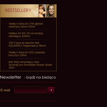
Vitality's farba Art 7/44 głęboki
miedziany blond 100ml
Vitalitys Art 6% 20 vol emulsja
utleniająca 1000ml
10N Farba do włosów Itely
AQUARELY Najjaśniejszy Blond
Vitality's farba Art 9/21 popielaty
bursztyn 100ml
Itely fluid zamykający włos
SynergiCare Immediate Repair Sealer
10ml
E-mail