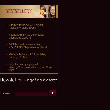
Vitality's farba Art 7/44 głęboki
miedziany blond 100ml
Vitalitys Art 6% 20 vol emulsja
utleniająca 1000ml
10N Farba do włosów Itely
AQUARELY Najjaśniejszy Blond
Vitality's farba Art 9/21 popielaty
bursztyn 100ml
Itely fluid zamykający włos
SynergiCare Immediate Repair Sealer
10ml
E-mail