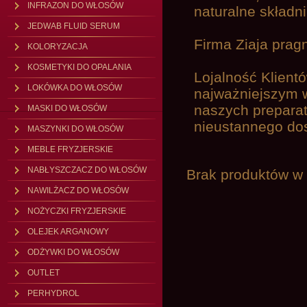
INFRAZON DO WŁOSÓW
naturalne składn
JEDWAB FLUID SERUM
Firma Ziaja pragn
KOLORYZACJA
KOSMETYKI DO OPALANIA
Lojalność Klient
LOKÓWKA DO WŁOSÓW
najważniejszym 
naszych prepara
MASKI DO WŁOSÓW
nieustannego dos
MASZYNKI DO WŁOSÓW
MEBLE FRYZJERSKIE
NABŁYSZCZACZ DO WŁOSÓW
Brak produktów w t
NAWILŻACZ DO WŁOSÓW
NOŻYCZKI FRYZJERSKIE
OLEJEK ARGANOWY
ODŻYWKI DO WŁOSÓW
OUTLET
PERHYDROL