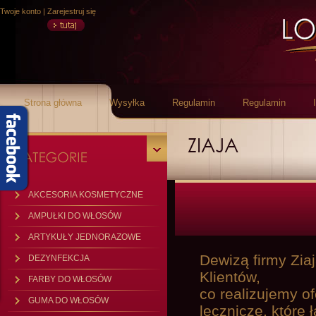
Twoje konto
|
Zarejestruj się
Strona główna
Wysyłka
Regulamin
Regulamin
ZIAJA
AKCESORIA KOSMETYCZNE
AMPUŁKI DO WŁOSÓW
ARTYKUŁY JEDNORAZOWE
Dewizą firmy Zia
DEZYNFEKCJA
Klientów,
FARBY DO WŁOSÓW
co realizujemy o
GUMA DO WŁOSÓW
lecznicze, które