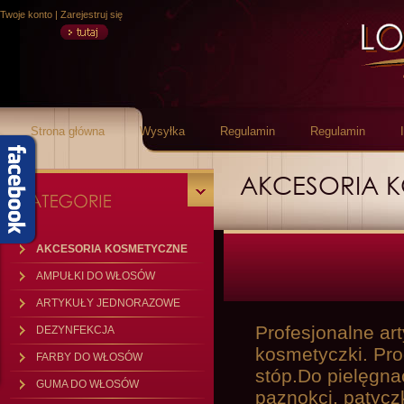
Twoje konto
|
Zarejestruj się
Strona główna
Wysyłka
Regulamin
Regulamin
AKCESORIA 
AKCESORIA KOSMETYCZNE
AMPUŁKI DO WŁOSÓW
ARTYKUŁY JEDNORAZOWE
Profesjonalne ar
DEZYNFEKCJA
kosmetyczki. Pro
FARBY DO WŁOSÓW
stóp.Do pielęgnac
GUMA DO WŁOSÓW
paznokci, patycz