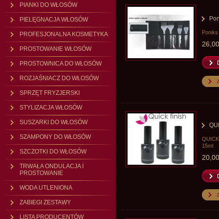
PIANKI DO WŁOSÓW
Pon
PIELĘGNACJA WŁOSÓW
Poniks 
PROFESJONALNA KOSMETYKA
26,00
PROSTOWANIE WŁOSÓW
PROSTOWNICA DO WŁOSÓW
ROZJAŚNIACZ DO WŁOSÓW
SPRZĘT FRYZJERSKI
STYLIZACJA WŁOSÓW
SUSZARKI DO WŁOSÓW
QUI
SZAMPONY DO WŁOSÓW
QUICK 
15ml
SZCZOTKI DO WŁOSÓW
20,00
TRWAŁA ONDULACJA I
PROSTOWANIE
WODA UTLENIONA
ZABIEGI ZESTAWY
LISTA PRODUCENTÓW