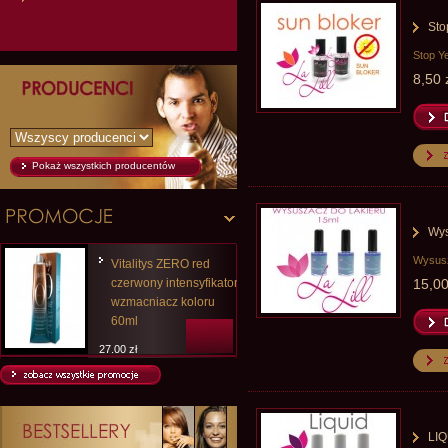
Sto
Stop Ye
8,50 
Pokaż wszystkich producentów
Wys
Wysusza
Vitalitys ZERO red
czerwony intensyfikator
15,00
wzmacniacz koloru
60ml
27,00 zł
25,20 zł
LIQ