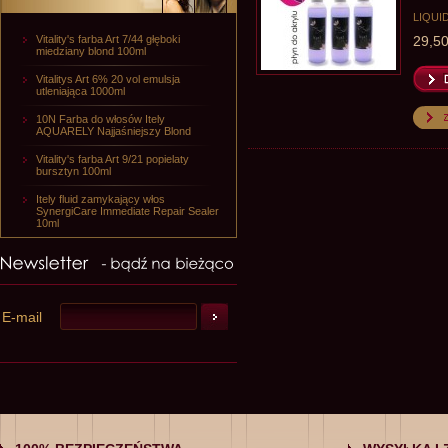
LIQUID 
Vitality's farba Art 7/44 głęboki
29,50
miedziany blond 100ml
Vitalitys Art 6% 20 vol emulsja
utleniająca 1000ml
10N Farba do włosów Itely
AQUARELY Najjaśniejszy Blond
Vitality's farba Art 9/21 popielaty
bursztyn 100ml
Itely fluid zamykający włos
SynergiCare Immediate Repair Sealer
10ml
E-mail