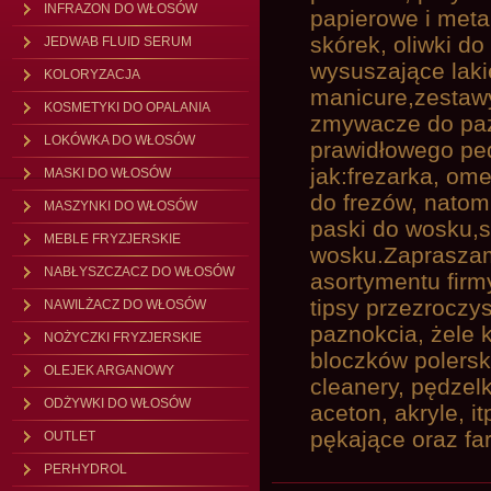
INFRAZON DO WŁOSÓW
papierowe i meta
skórek, oliwki do
JEDWAB FLUID SERUM
wysuszające laki
KOLORYZACJA
manicure,zestawy
KOSMETYKI DO OPALANIA
zmywacze do paz
LOKÓWKA DO WŁOSÓW
prawidłowego ped
jak:frezarka, ome
MASKI DO WŁOSÓW
do frezów, natomi
MASZYNKI DO WŁOSÓW
paski do wosku,
MEBLE FRYZJERSKIE
wosku.Zapraszam
NABŁYSZCZACZ DO WŁOSÓW
asortymentu firmy
tipsy przezroczy
NAWILŻACZ DO WŁOSÓW
paznokcia, żele k
NOŻYCZKI FRYZJERSKIE
bloczków polerski
OLEJEK ARGANOWY
cleanery, pędzelk
ODŻYWKI DO WŁOSÓW
aceton, akryle, i
pękające oraz fa
OUTLET
PERHYDROL