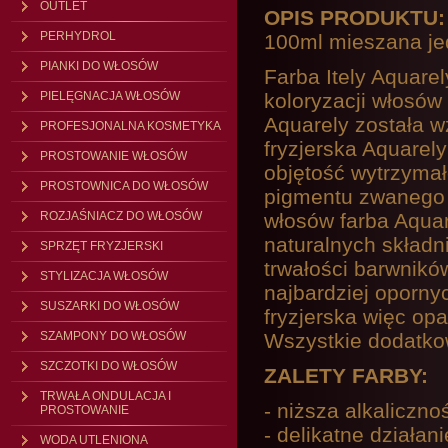
OUTLET
OPIS PRODUKTU
PERHYDROL
100ml mieszana je
PIANKI DO WŁOSÓW
Farba Itely Aquare
koloryzacji włosów
PIELĘGNACJA WŁOSÓW
Aquarely została 
PROFESJONALNA KOSMETYKA
fryzjerska Aquarely
PROSTOWANIE WŁOSÓW
objętość wytrzyma
PROSTOWNICA DO WŁOSÓW
pigmentu zwanego 
włosów farba Aquar
ROZJAŚNIACZ DO WŁOSÓW
naturalnych składn
SPRZĘT FRYZJERSKI
trwałości barwnikó
STYLIZACJA WŁOSÓW
najbardziej opornyc
SUSZARKI DO WŁOSÓW
fryzjerska więc op
Wszystkie dodatko
SZAMPONY DO WŁOSÓW
SZCZOTKI DO WŁOSÓW
ZALETY FARBY:
TRWAŁA ONDULACJA I
- niższa alkaliczn
PROSTOWANIE
- delikatne działani
WODA UTLENIONA