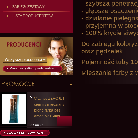
- szybsza penetrac
ZABIEGI ZESTAWY
- głębsze osadzeni
LISTA PRODUCENTÓW
- działanie pielęg
- przyjemna w stos
- 100% krycie siwy
Do zabiegu koloryz
oraz pędzelek.
Pojemność tuby 10
Pokaż wszystkich producentów
Mieszanie farby z 
Vitalitys ZERO 6/4
ciemny miedziany
blond farba bez
amoniaku 60ml
27,00 zł
25,20 zł