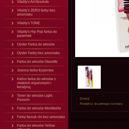
Vitality's Art Absolute
Vitality's ZERO farby bez
amoniaku
Vitality's TONE
Vitality's Hip Pop farba do
pasemek
Oyster Farba do włosów
Oyster Farby bez amoniaku
Farba do włosów Glazette
Joanna farba fryzjerska
Kallos farba do włosów z
olejkiem arganowym i
keratyną
Toner do włosów Light
Drukuj
Passion
Powiększ do pełnego rozmiaru
Farba do włosów Montibello
Farby farouk chi bez amoniaku
Klienci którzy zakupili ten produkt kupi
Farba do włosów Yellow