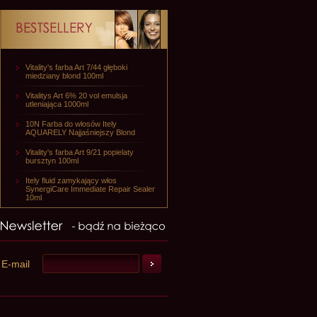
Vitality's farba Art 7/44 głęboki
miedziany blond 100ml
Vitalitys Art 6% 20 vol emulsja
utleniająca 1000ml
10N Farba do włosów Itely
AQUARELY Najjaśniejszy Blond
Vitality's farba Art 9/21 popielaty
bursztyn 100ml
Itely fluid zamykający włos
SynergiCare Immediate Repair Sealer
10ml
E-mail