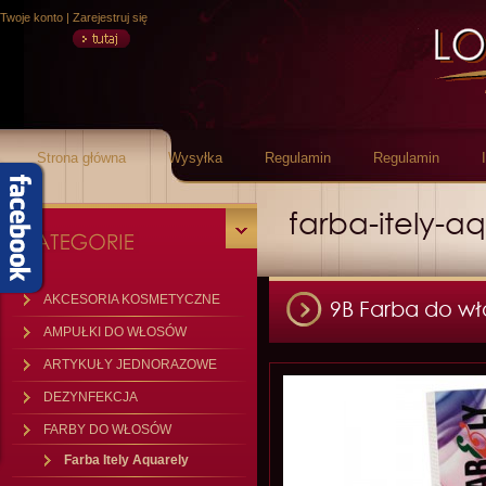
Twoje konto
|
Zarejestruj się
Strona główna
Wysyłka
Regulamin
Regulamin
farba-itely-a
AKCESORIA KOSMETYCZNE
9B Farba do wł
AMPUŁKI DO WŁOSÓW
ARTYKUŁY JEDNORAZOWE
DEZYNFEKCJA
FARBY DO WŁOSÓW
Farba Itely Aquarely