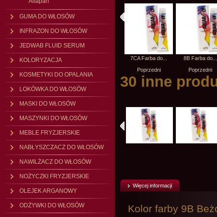
Alfaparf
GUMA DO WŁOSÓW
INFRAZON DO WŁOSÓW
JEDWAB FLUID SERUM
7C Farba do...
10N Farba do...
7CA Farba do...
8B Farba do...
KOLORYZACJA
Poprzedni
Poprzedni
Poprzedni
Poprzedni
KOSMETYKI DO OPALANIA
30 inne produ
LOKÓWKA DO WŁOSÓW
MASKI DO WŁOSÓW
MASZYNKI DO WŁOSÓW
MEBLE FRYZJERSKIE
NABŁYSZCZACZ DO WŁOSÓW
NAWILŻACZ DO WŁOSÓW
NOŻYCZKI FRYZJERSKIE
Więcej informacji
OLEJEK ARGANOWY
ODŻYWKI DO WŁOSÓW
Kolor farby 9B Be