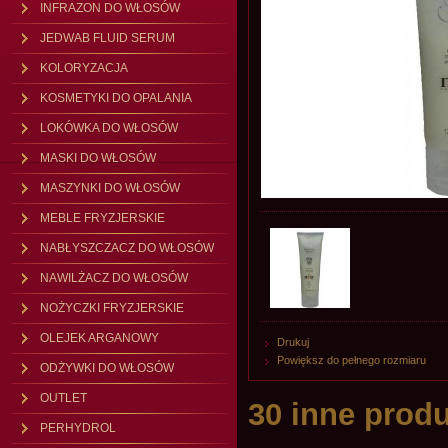
INFRAZON DO WŁOSÓW
JEDWAB FLUID SERUM
KOLORYZACJA
KOSMETYKI DO OPALANIA
LOKÓWKA DO WŁOSÓW
MASKI DO WŁOSÓW
MASZYNKI DO WŁOSÓW
MEBLE FRYZJERSKIE
NABŁYSZCZACZ DO WŁOSÓW
NAWILŻACZ DO WŁOSÓW
NOŻYCZKI FRYZJERSKIE
OLEJEK ARGANOWY
Drukuj
Powiększ do pełnego rozmiaru
ODŻYWKI DO WŁOSÓW
OUTLET
30 inne produ
PERHYDROL