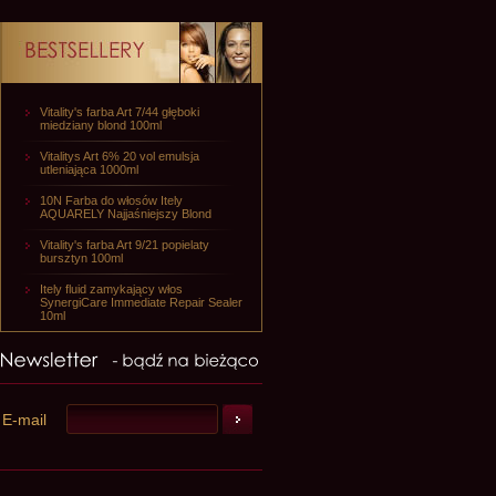
Vitality's farba Art 7/44 głęboki
miedziany blond 100ml
Vitalitys Art 6% 20 vol emulsja
utleniająca 1000ml
10N Farba do włosów Itely
AQUARELY Najjaśniejszy Blond
Vitality's farba Art 9/21 popielaty
bursztyn 100ml
Itely fluid zamykający włos
SynergiCare Immediate Repair Sealer
10ml
E-mail