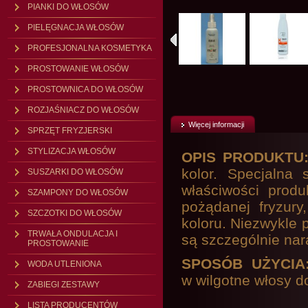
PIANKI DO WŁOSÓW
PIELĘGNACJA WŁOSÓW
PROFESJONALNA KOSMETYKA
PROSTOWANIE WŁOSÓW
PROSTOWNICA DO WŁOSÓW
ROZJAŚNIACZ DO WŁOSÓW
Więcej informacji
SPRZĘT FRYZJERSKI
STYLIZACJA WŁOSÓW
OPIS PRODUKTU
kolor. Specjalna
SUSZARKI DO WŁOSÓW
właściwości produ
SZAMPONY DO WŁOSÓW
pożądanej fryzury
SZCZOTKI DO WŁOSÓW
koloru. Niezwykle 
TRWAŁA ONDULACJA I
są szczególnie nar
PROSTOWANIE
SPOSÓB UŻYCIA
WODA UTLENIONA
w wilgotne włosy d
ZABIEGI ZESTAWY
LISTA PRODUCENTÓW