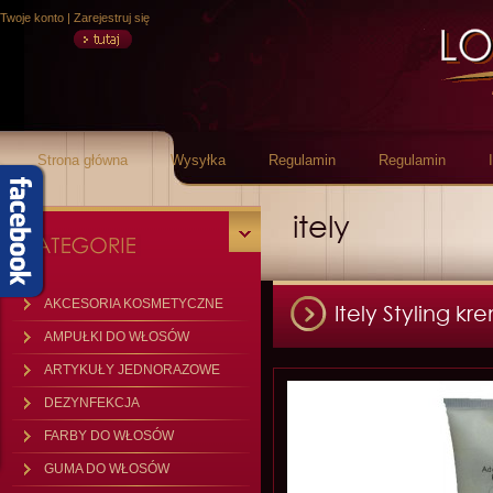
Twoje konto
|
Zarejestruj się
Strona główna
Wysyłka
Regulamin
Regulamin
itely
AKCESORIA KOSMETYCZNE
Itely Styling k
AMPUŁKI DO WŁOSÓW
ARTYKUŁY JEDNORAZOWE
DEZYNFEKCJA
FARBY DO WŁOSÓW
GUMA DO WŁOSÓW