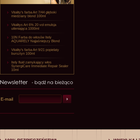
Vitality's farba Art 7/44 głęboki
miedziany blond 100ml
Vitalitys Art 6% 20 vol emulsja
utleniająca 1000ml
10N Farba do włosów Itely
AQUARELY Najjaśniejszy Blond
Vitality's farba Art 9/21 popielaty
bursztyn 100ml
Itely fluid zamykający włos
SynergiCare Immediate Repair Sealer
10ml
E-mail