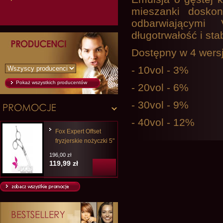
mieszanki doskon
odbarwiającymi 
długotrwałość i sta
Dostępny w 4 wers
- 10vol - 3%
Pokaż wszystkich producentów
- 20vol - 6%
- 30vol - 9%
- 40vol - 12%
Fox Expert Offset
fryzjerskie nożyczki 5"
196,00 zł
119,99 zł