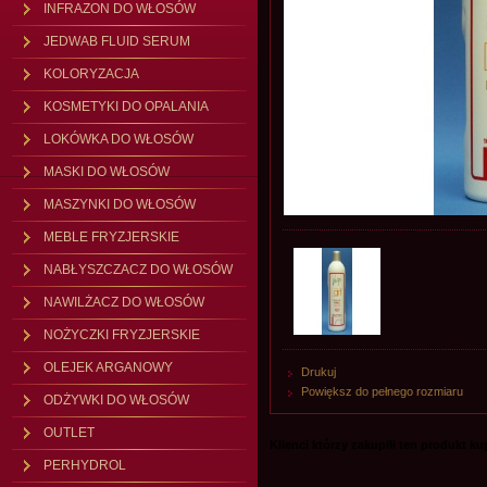
INFRAZON DO WŁOSÓW
JEDWAB FLUID SERUM
KOLORYZACJA
KOSMETYKI DO OPALANIA
LOKÓWKA DO WŁOSÓW
MASKI DO WŁOSÓW
MASZYNKI DO WŁOSÓW
MEBLE FRYZJERSKIE
NABŁYSZCZACZ DO WŁOSÓW
NAWILŻACZ DO WŁOSÓW
NOŻYCZKI FRYZJERSKIE
OLEJEK ARGANOWY
Drukuj
Powiększ do pełnego rozmiaru
ODŻYWKI DO WŁOSÓW
OUTLET
Klienci którzy zakupili ten produkt kupi
PERHYDROL