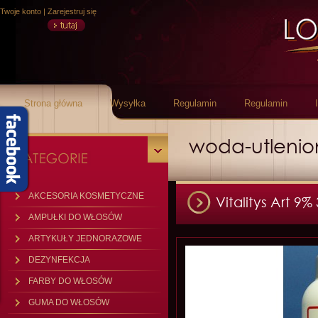
Twoje konto
|
Zarejestruj się
Strona główna
Wysyłka
Regulamin
Regulamin
woda-utleni
AKCESORIA KOSMETYCZNE
Vitalitys Art 9
AMPUŁKI DO WŁOSÓW
ARTYKUŁY JEDNORAZOWE
DEZYNFEKCJA
FARBY DO WŁOSÓW
GUMA DO WŁOSÓW