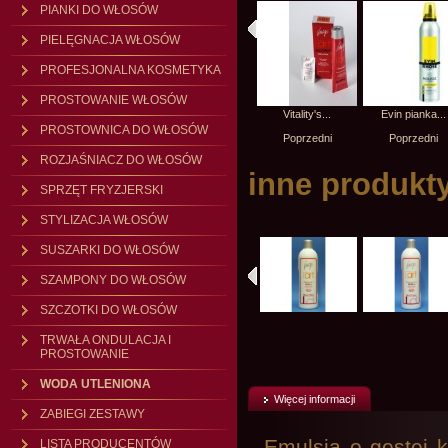
PIANKI DO WŁOSÓW
PIELĘGNACJA WŁOSÓW
PROFESJONALNA KOSMETYKA
PROSTOWANIE WŁOSÓW
Vitality's...
Vitality's...
Vitality's...
Evin pianka...
PROSTOWNICA DO WŁOSÓW
Poprzedni
Poprzedni
Poprzedni
Poprzedni
ROZJAŚNIACZ DO WŁOSÓW
inne produkty
SPRZĘT FRYZJERSKI
STYLIZACJA WŁOSÓW
SUSZARKI DO WŁOSÓW
SZAMPONY DO WŁOSÓW
SZCZOTKI DO WŁOSÓW
TRWAŁA ONDULACJA I
PROSTOWANIE
WODA UTLENIONA
Więcej informacji
ZABIEGI ZESTAWY
Emulsja o gęstej 
LISTA PRODUCENTÓW