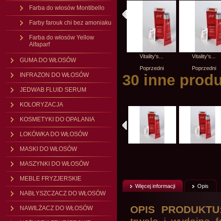
Farba do włosów Montibello
Farby farouk chi bez amoniaku
Farba do włosów Yellow
Alfaparf
Vitality's...
Vital maska...
Vitality's...
Vitality's...
GUMA DO WŁOSÓW
Poprzedni
Poprzedni
Poprzedni
Poprzedni
INFRAZON DO WŁOSÓW
30 inne produ
JEDWAB FLUID SERUM
KOLORYZACJA
KOSMETYKI DO OPALANIA
LOKÓWKA DO WŁOSÓW
MASKI DO WŁOSÓW
MASZYNKI DO WŁOSÓW
MEBLE FRYZJERSKIE
Więcej informacji
Opis
NABŁYSZCZACZ DO WŁOSÓW
OPIS PRODUKTU
NAWILŻACZ DO WŁOSÓW