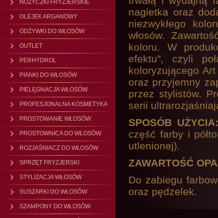
trwałą i wydajną f
NOŻYCZKI FRYZJERSKIE
nagietka oraz dod
OLEJEK ARGANOWY
niezwykłego kolor
ODŻYWKI DO WŁOSÓW
włosów. Zawartość
koloru. W produk
OUTLET
efektu", czyli p
PERHYDROL
koloryzującego Art
PIANKI DO WŁOSÓW
oraz przyjemny za
PIELĘGNACJA WŁOSÓW
przez stylistów. P
serii ultrarozjaśnia
PROFESJONALNA KOSMETYKA
PROSTOWANIE WŁOSÓW
SPOSÓB UŻYCIA
część farby i półt
PROSTOWNICA DO WŁOSÓW
utlenionej).
ROZJAŚNIACZ DO WŁOSÓW
ZAWARTOŚĆ OPA
SPRZĘT FRYZJERSKI
STYLIZACJA WŁOSÓW
Do zabiegu farbow
oraz pędzelek.
SUSZARKI DO WŁOSÓW
SZAMPONY DO WŁOSÓW