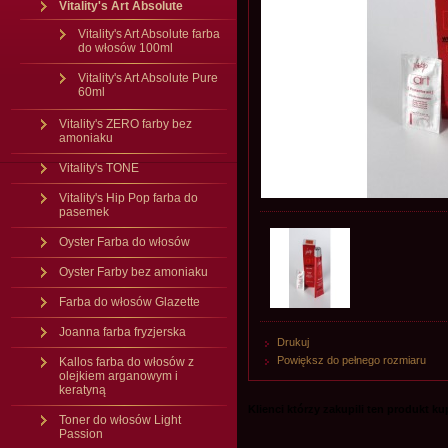
Vitality's Art Absolute
Vitality's Art Absolute farba
do włosów 100ml
Vitality's Art Absolute Pure
60ml
Vitality's ZERO farby bez
amoniaku
Vitality's TONE
Vitality's Hip Pop farba do
pasemek
Oyster Farba do włosów
Oyster Farby bez amoniaku
Farba do włosów Glazette
Joanna farba fryzjerska
Drukuj
Powiększ do pełnego rozmiaru
Kallos farba do włosów z
olejkiem arganowym i
keratyną
Klienci którzy zakupili ten produkt kupi
Toner do włosów Light
Passion