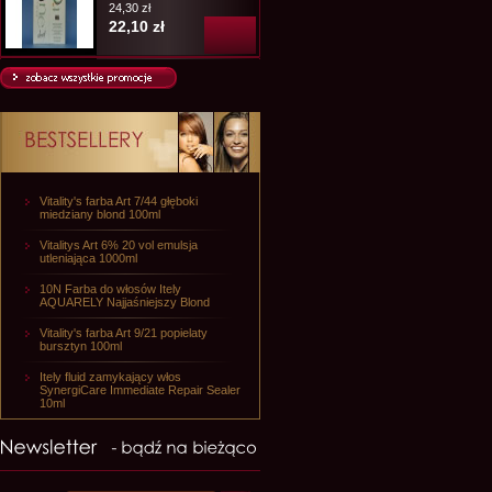
24,30 zł
22,10 zł
Vitality's farba Art 7/44 głęboki
miedziany blond 100ml
Vitalitys Art 6% 20 vol emulsja
utleniająca 1000ml
10N Farba do włosów Itely
AQUARELY Najjaśniejszy Blond
Vitality's farba Art 9/21 popielaty
bursztyn 100ml
Itely fluid zamykający włos
SynergiCare Immediate Repair Sealer
10ml