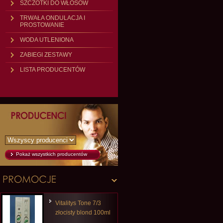
SZCZOTKI DO WŁOSÓW
TRWAŁA ONDULACJA I
PROSTOWANIE
WODA UTLENIONA
ZABIEGI ZESTAWY
LISTA PRODUCENTÓW
Pokaż wszystkich producentów
Vitalitys Tone 7/3
złocisty blond 100ml