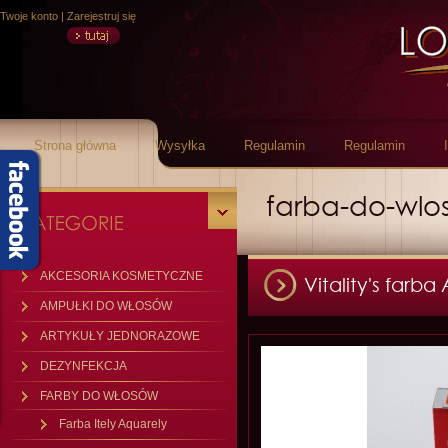
Twoje konto
|
Zarejestruj się
Strona główna
Wysyłka
Regulamin
Regulamin
farba-do-wlos
AKCESORIA KOSMETYCZNE
Vitality's farb
AMPUŁKI DO WŁOSÓW
ARTYKUŁY JEDNORAZOWE
DEZYNFEKCJA
FARBY DO WŁOSÓW
Farba Itely Aquarely