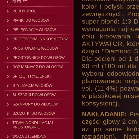
OUTLET
kolor i połysk pr
PERHYDROL
zewnętrznych. Prop
super blond: 1:3 D
PIANKI DO WŁOSÓW
wymagania najnow
PIELĘGNACJA WŁOSÓW
celu kreowania i
PROFESJONALNA KOSMETYKA
AKTYWATOR, który 
PROSTOWANIE WŁOSÓW
dzięki "Diamond 
Dla odcieni od 1 
PROSTOWNICA DO WŁOSÓW
90 ml (180 ml dla
ROZJAŚNIACZ DO WŁOSÓW
wyboru odpowiedn
SPRZĘT FRYZJERSKI
planowanego rozjaś
STYLIZACJA WŁOSÓW
vol. (11,4%) pozwa
w plastikowej mise
SUSZARKI DO WŁOSÓW
konsystencji.
SZAMPONY DO WŁOSÓW
NAKŁADANIE:
Pie
SZCZOTKI DO WŁOSÓW
części głowy 2 cm 
TRWAŁA ONDULACJA I
PROSTOWANIE
aż po same końc
rozjaśnień). Na
WODA UTLENIONA