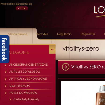
Twoje konto
|
Zarejestruj się
Strona główna
Wysyłka
Regulamin
Regulamin
vitalitys-zero
AKCESORIA KOSMETYCZNE
Vitalitys ZERO
AMPUŁKI DO WŁOSÓW
ARTYKUŁY JEDNORAZOWE
DEZYNFEKCJA
FARBY DO WŁOSÓW
Farba Itely Aquarely