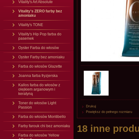
Vitality's Art Absolute
Vitality's ZERO farby bez
amoniaku
Vitality's TONE
Vitality's Hip Pop farba do
pasemek
Oyster Farba do włosów
Oyster Farby bez amoniaku
Farba do włosów Glazette
Joanna farba fryzjerska
Kallos farba do włosów z
olejkiem arganowym i
keratyną
Toner do włosów Light
Drukuj
Passion
Powiększ do pełnego rozmiaru
Farba do włosów Montibello
18 inne produ
Farby farouk chi bez amoniaku
Farba do włosów Yellow