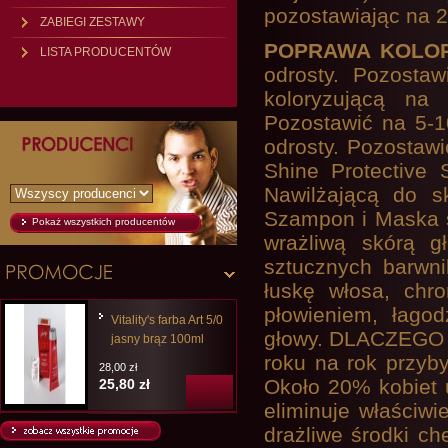
pozostawiając na 20
ZABIEGI ZESTAWY
POPRAWA KOLO
LISTA PRODUCENTÓW
odrosty. Pozosta
koloryzującą na
Pozostawić na 5-1
odrosty. Pozosta
Shine Protective
Nawilżającą do sk
Szampon i Maska s
Pokaż wszystkich producentów
wrażliwą skórą g
sztucznych barwni
łuskę włosa, chro
płowieniem, łagod
Vitality's farba Art 5/0
głowy. DLACZEGO
jasny brąz 100ml
roku na rok przyb
28,00 zł
Około 20% kobiet u
25,80 zł
eliminuje właściwi
drażliwe środki c