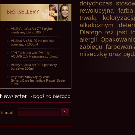
dotychczas stosow
rewolucyjna farb
trwałą koloryzac
alkalicznym dete
Vitality's farba Art 7/44 głęboki
Dlatego też jest
miedziany blond 100ml
alergii Opakowani
Vitalitys Art 6% 20 vol emulsja
utleniająca 1000ml
zabiegu farbowani
miseczkę oraz pęd
10N Farba do włosów Itely
AQUARELY Najjaśniejszy Blond
Vitality's farba Art 9/21 popielaty
bursztyn 100ml
Itely fluid zamykający włos
SynergiCare Immediate Repair Sealer
10ml
E-mail