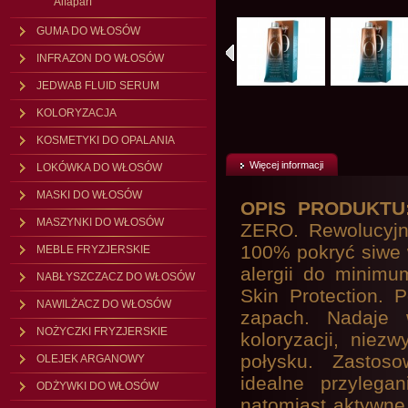
Alfaparf
GUMA DO WŁOSÓW
INFRAZON DO WŁOSÓW
JEDWAB FLUID SERUM
KOLORYZACJA
KOSMETYKI DO OPALANIA
Więcej informacji
LOKÓWKA DO WŁOSÓW
MASKI DO WŁOSÓW
OPIS PRODUKT
MASZYNKI DO WŁOSÓW
ZERO. Rewolucyjna
100% pokryć siwe w
MEBLE FRYZJERSKIE
alergii do minimu
NABŁYSZCZACZ DO WŁOSÓW
Skin Protection. 
NAWILŻACZ DO WŁOSÓW
zapach. Nadaje 
NOŻYCZKI FRYZJERSKIE
koloryzacji, niezw
połysku. Zastoso
OLEJEK ARGANOWY
idealne przylega
ODŻYWKI DO WŁOSÓW
natomiast aktywne