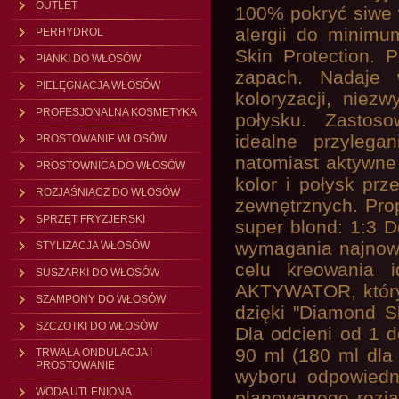
OUTLET
100% pokryć siwe w
alergii do minimu
PERHYDROL
Skin Protection. 
PIANKI DO WŁOSÓW
zapach. Nadaje 
PIELĘGNACJA WŁOSÓW
koloryzacji, niezw
PROFESJONALNA KOSMETYKA
połysku. Zastoso
idealne przylega
PROSTOWANIE WŁOSÓW
natomiast aktywne
PROSTOWNICA DO WŁOSÓW
kolor i połysk pr
ROZJAŚNIACZ DO WŁOSÓW
zewnętrznych. Prop
SPRZĘT FRYZJERSKI
super blond: 1:3 D
wymagania najnow
STYLIZACJA WŁOSÓW
celu kreowania i
SUSZARKI DO WŁOSÓW
AKTYWATOR, który 
SZAMPONY DO WŁOSÓW
dzięki "Diamond 
SZCZOTKI DO WŁOSÓW
Dla odcieni od 1 
90 ml (180 ml dla
TRWAŁA ONDULACJA I
PROSTOWANIE
wyboru odpowiedn
WODA UTLENIONA
planowanego rozjaś