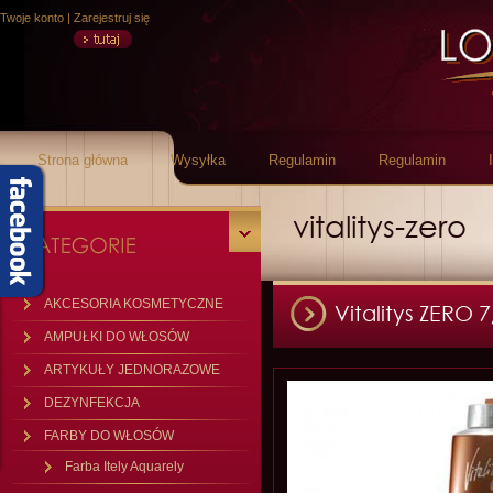
Twoje konto
|
Zarejestruj się
Strona główna
Wysyłka
Regulamin
Regulamin
vitalitys-zero
AKCESORIA KOSMETYCZNE
Vitalitys ZERO 
AMPUŁKI DO WŁOSÓW
ARTYKUŁY JEDNORAZOWE
DEZYNFEKCJA
FARBY DO WŁOSÓW
Farba Itely Aquarely