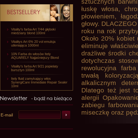
sztucznych barwni
łuskę włosa, chro
płowieniem, łagod
głowy. DLACZEGO
Vitality's farba Art 7/44 głęboki
roku na rok przyb
miedziany blond 100ml
Około 20% kobiet u
Vitalitys Art 6% 20 vol emulsja
eliminuje właściwi
utleniająca 1000ml
drażliwe środki c
10N Farba do włosów Itely
AQUARELY Najjaśniejszy Blond
dotychczas stosow
Vitality's farba Art 9/21 popielaty
rewolucyjna farb
bursztyn 100ml
trwałą koloryzac
Itely fluid zamykający włos
alkalicznym dete
SynergiCare Immediate Repair Sealer
10ml
Dlatego też jest
alergii Opakowani
zabiegu farbowani
miseczkę oraz pęd
E-mail