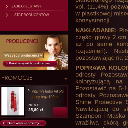
vol. (11,4%) pozwa
ZABIEGI ZESTAWY
w plastikowej mise
LISTA PRODUCENTÓW
konsystencji.
NAKŁADANIE:
Pie
części głowy 2 cm 
aż po same końc
rozjaśnień). Na
pozostawiając na 20
Pokaż wszystkich producentów
POPRAWA KOLO
odrosty. Pozosta
koloryzującą na
Pozostawić na 5-1
Vitality's farba Art 5/0
odrosty. Pozosta
jasny brąz 100ml
Shine Protective
28,00 zł
Nawilżającą do sk
25,80 zł
Szampon i Maska s
wrażliwą skórą g