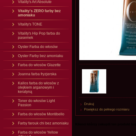
Vitality's Art Absolute
Vitality's ZERO farby bez
amoniaku
Vitality's TONE
Vitality's Hip Pop farba do
pasemek
Oyster Farba do włosów
Oyster Farby bez amoniaku
Farba do włosów Glazette
Joanna farba fryzjerska
Kallos farba do włosów z
olejkiem arganowym i
keratyną
Toner do włosów Light
Drukuj
Passion
Powiększ do pełnego rozmiaru
Farba do włosów Montibello
Farby farouk chi bez amoniaku
Klienci którzy zakupili ten produkt kupi
Farba do włosów Yellow