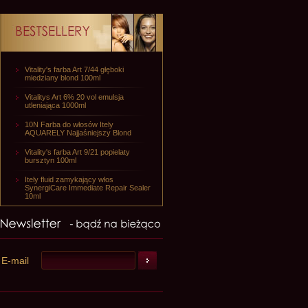
Vitality's farba Art 7/44 głęboki
miedziany blond 100ml
Vitalitys Art 6% 20 vol emulsja
utleniająca 1000ml
10N Farba do włosów Itely
AQUARELY Najjaśniejszy Blond
Vitality's farba Art 9/21 popielaty
bursztyn 100ml
Itely fluid zamykający włos
SynergiCare Immediate Repair Sealer
10ml
E-mail