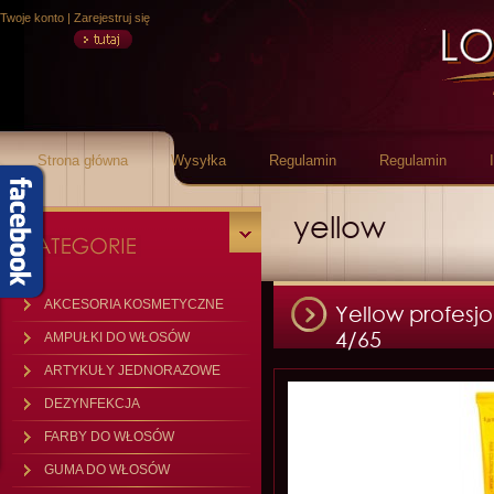
Twoje konto
|
Zarejestruj się
Strona główna
Wysyłka
Regulamin
Regulamin
yellow
AKCESORIA KOSMETYCZNE
Yellow profes
4/65
AMPUŁKI DO WŁOSÓW
ARTYKUŁY JEDNORAZOWE
DEZYNFEKCJA
FARBY DO WŁOSÓW
GUMA DO WŁOSÓW