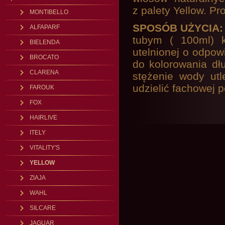
z palety Yellow. Pr
MONTIBELLO
SPOSÓB UŻYCIA
ALFAPARF
tubym ( 100ml) 
BIELENDA
utelnionej o odpow
BROCATO
do kolorowania dłu
CLARENA
stężenie wody utl
udzielić fachowej 
FAROUK
FOX
HAIRLIVE
ITELY
VITALITY'S
YELLOW
ZIAJA
WAHL
SILCARE
JAGUAR