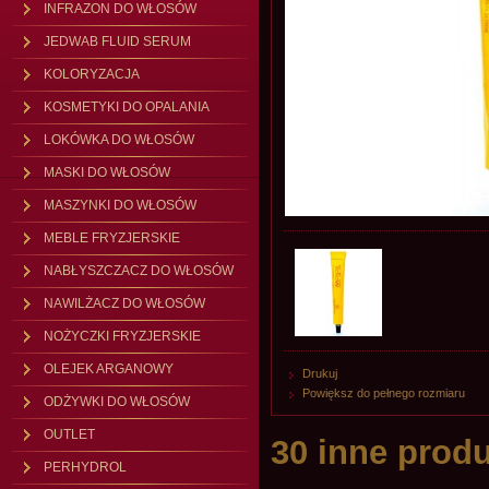
INFRAZON DO WŁOSÓW
JEDWAB FLUID SERUM
KOLORYZACJA
KOSMETYKI DO OPALANIA
LOKÓWKA DO WŁOSÓW
MASKI DO WŁOSÓW
MASZYNKI DO WŁOSÓW
MEBLE FRYZJERSKIE
NABŁYSZCZACZ DO WŁOSÓW
NAWILŻACZ DO WŁOSÓW
NOŻYCZKI FRYZJERSKIE
OLEJEK ARGANOWY
Drukuj
Powiększ do pełnego rozmiaru
ODŻYWKI DO WŁOSÓW
OUTLET
30 inne produ
PERHYDROL