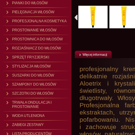
PIANKI DO WŁOSÓW
PIELĘGNACJA WŁOSÓW
PROFESJONALNA KOSMETYKA
PROSTOWANIE WŁOSÓW
PROSTOWNICA DO WŁOSÓW
ROZJAŚNIACZ DO WŁOSÓW
Więcej informacji
SPRZĘT FRYZJERSKI
STYLIZACJA WŁOSÓW
profesjonalny kr
delikatnie rozja
SUSZARKI DO WŁOSÓW
Aloetrix i kryst
SZAMPONY DO WŁOSÓW
świetlisty, równ
SZCZOTKI DO WŁOSÓW
długotrwały. Włos
TRWAŁA ONDULACJA I
Profesjonalna far
PROSTOWANIE
ekstraktach, utr
WODA UTLENIONA
pofarbowaniu. Ni
ZABIEGI ZESTAWY
i zachowuje stru
włosów naturalny
LISTA PRODUCENTÓW