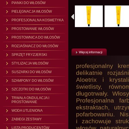
PIANKI DO WŁOSÓW
PIELĘGNACJA WŁOSÓW
PROFESJONALNA KOSMETYKA
PROSTOWANIE WŁOSÓW
PROSTOWNICA DO WŁOSÓW
ROZJAŚNIACZ DO WŁOSÓW
Więcej informacji
SPRZĘT FRYZJERSKI
STYLIZACJA WŁOSÓW
profesjonalny kr
delikatnie rozja
SUSZARKI DO WŁOSÓW
Aloetrix i kryst
SZAMPONY DO WŁOSÓW
świetlisty, równ
SZCZOTKI DO WŁOSÓW
długotrwały. Włos
TRWAŁA ONDULACJA I
Profesjonalna far
PROSTOWANIE
ekstraktach, utr
WODA UTLENIONA
pofarbowaniu. Ni
ZABIEGI ZESTAWY
i zachowuje stru
włosów naturalny
LISTA PRODUCENTÓW