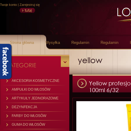
Twoje konto
|
Zarejestruj się
Strona główna
Wysyłka
Regulamin
Regulamin
yellow
AKCESORIA KOSMETYCZNE
Yellow profesj
100ml 6/32
AMPUŁKI DO WŁOSÓW
ARTYKUŁY JEDNORAZOWE
DEZYNFEKCJA
FARBY DO WŁOSÓW
GUMA DO WŁOSÓW