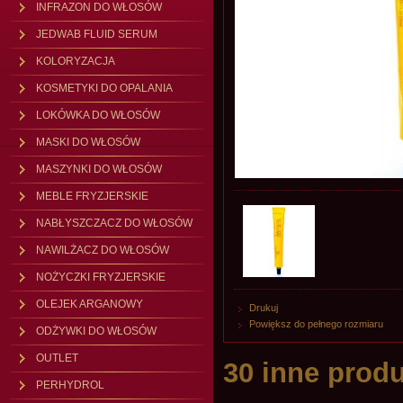
INFRAZON DO WŁOSÓW
JEDWAB FLUID SERUM
KOLORYZACJA
KOSMETYKI DO OPALANIA
LOKÓWKA DO WŁOSÓW
MASKI DO WŁOSÓW
MASZYNKI DO WŁOSÓW
MEBLE FRYZJERSKIE
NABŁYSZCZACZ DO WŁOSÓW
NAWILŻACZ DO WŁOSÓW
NOŻYCZKI FRYZJERSKIE
OLEJEK ARGANOWY
Drukuj
Powiększ do pełnego rozmiaru
ODŻYWKI DO WŁOSÓW
OUTLET
30 inne produ
PERHYDROL