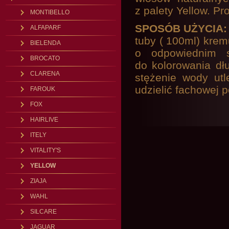
z palety Yellow. Pr
MONTIBELLO
SPOSÓB UŻYCIA
ALFAPARF
tuby ( 100ml) krem
BIELENDA
o odpowiednim s
BROCATO
do kolorowania dłu
CLARENA
stężenie wody utl
udzielić fachowej 
FAROUK
FOX
HAIRLIVE
ITELY
VITALITY'S
YELLOW
ZIAJA
WAHL
SILCARE
JAGUAR