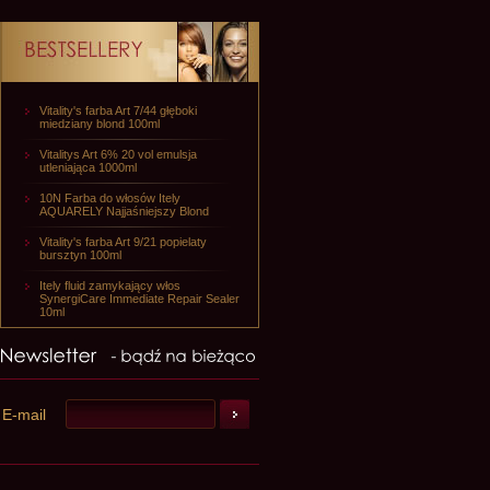
Vitality's farba Art 7/44 głęboki
miedziany blond 100ml
Vitalitys Art 6% 20 vol emulsja
utleniająca 1000ml
10N Farba do włosów Itely
AQUARELY Najjaśniejszy Blond
Vitality's farba Art 9/21 popielaty
bursztyn 100ml
Itely fluid zamykający włos
SynergiCare Immediate Repair Sealer
10ml
E-mail